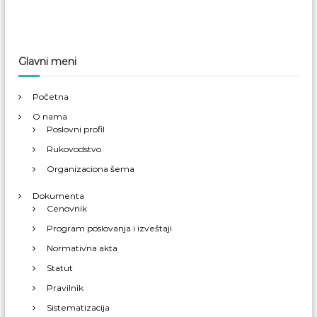
Glavni meni
Početna
O nama
Poslovni profil
Rukovodstvo
Organizaciona šema
Dokumenta
Cenovnik
Program poslovanja i izveštaji
Normativna akta
Statut
Pravilnik
Sistematizacija