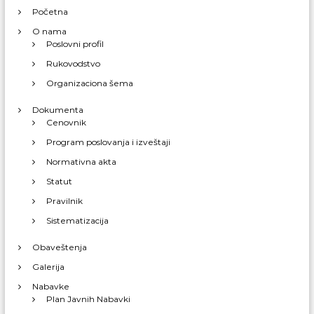
Početna
O nama
Poslovni profil
Rukovodstvo
Organizaciona šema
Dokumenta
Cenovnik
Program poslovanja i izveštaji
Normativna akta
Statut
Pravilnik
Sistematizacija
Obaveštenja
Galerija
Nabavke
Plan Javnih Nabavki