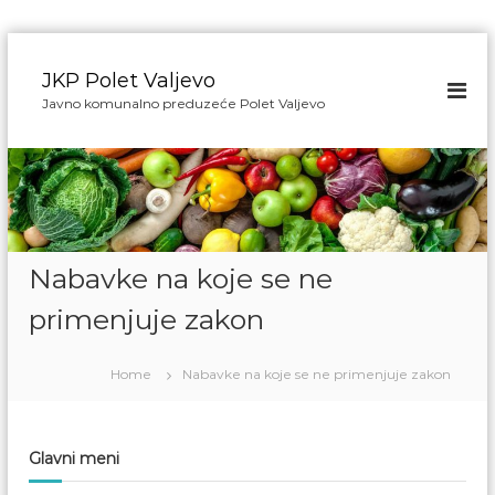
S
k
JKP Polet Valjevo
i
Javno komunalno preduzeće Polet Valjevo
p
t
o
c
o
n
t
Nabavke na koje se ne
e
n
primenjuje zakon
t
Home
Nabavke na koje se ne primenjuje zakon
Glavni meni