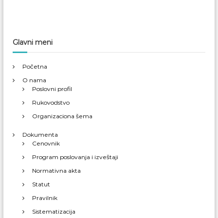
Glavni meni
Početna
O nama
Poslovni profil
Rukovodstvo
Organizaciona šema
Dokumenta
Cenovnik
Program poslovanja i izveštaji
Normativna akta
Statut
Pravilnik
Sistematizacija