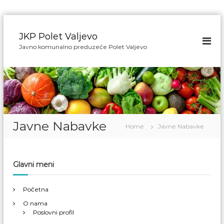
S
k
JKP Polet Valjevo
i
Javno komunalno preduzeće Polet Valjevo
p
t
o
c
o
n
t
Javne Nabavke
e
Home
Javne Nabavke
n
t
Glavni meni
Početna
O nama
Poslovni profil