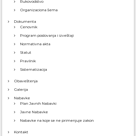
Rukovodstvo
Organizaciona šema
Dokumenta
Cenovnik
Program poslovanja i izveštaji
Normativna akta
Statut
Pravilnik
Sistematizacija
Obaveštenja
Galerija
Nabavke
Plan Javnih Nabavki
Javne Nabavke
Nabavke na koje se ne primenjuje zakon
Kontakt